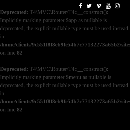
Deprecated
: T4\MVC\Router\T4::__construct():
Implicitly marking parameter $app as nullable is
deprecated, the explicit nullable type must be used instead
in
/home/clients/9c551f8f8eb9fc54b7c77132273a65b2/sites
on line
82
Deprecated
: T4\MVC\Router\T4::__construct():
Implicitly marking parameter $menu as nullable is
deprecated, the explicit nullable type must be used instead
in
/home/clients/9c551f8f8eb9fc54b7c77132273a65b2/sites
on line
82