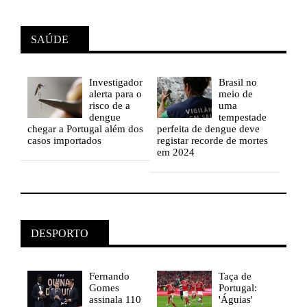
SAÚDE
Investigador
Brasil
no
alerta para o
meio de
risco de a
uma
de
dengue
tempestade
e
chegar a Portugal além dos
perfeita de dengue deve
cheg
tes
casos importados
registar recorde de mortes
caso
em 2024
DESPORTO
Fernando
Taça
de
Gomes
Portugal:
assinala 110
'Águias'