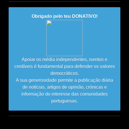
Obrigado pelo teu DONATIVO!
Apoiar os média independentes, isentos e
credíveis é fundamental para defender os valores
democráticos.
A sua generosidade permite a publicação diária
de notícias, artigos de opinião, crónicas e
informação do interesse das comunidades
portuguesas.