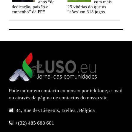
s
anos “de
com mais
dedicação, paixão e
25 vitórias do que os
dedi
empenho” da FPF
'leões' em 318 jogos
empe
Pode entrar em contacto connosco por telefone, e-mail
ou através da página de contactos do nosso site.
34, Rue des Liégeois, Ixelles , Bélgica
+(32) 485 688 601