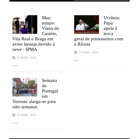
Mau
Ucrânia:
tempo:
Papa
Viana do
apela à
Castelo,
troca
Vila Real e Braga em
geral de prisioneiros com
V
aviso laranja devido à
a Rússia
a
neve - IPMA
n
31 MAR. 2024
...
31 MAR. 2024
...
.
Semana
de
Portugal
em
Toronto alarga-se para
T
oito semanas
o
31 MAR. 2024
...
.