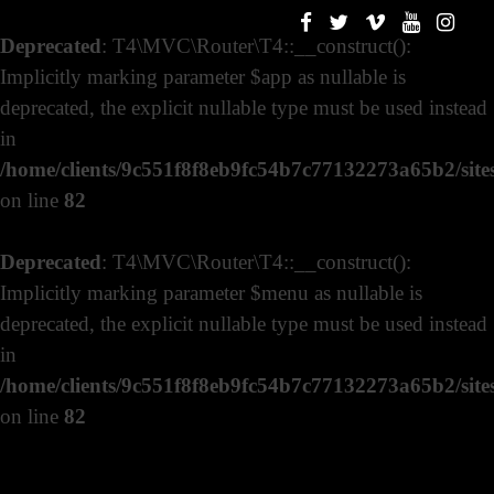
Deprecated
: T4\MVC\Router\T4::__construct():
Implicitly marking parameter $app as nullable is
deprecated, the explicit nullable type must be used instead
in
/home/clients/9c551f8f8eb9fc54b7c77132273a65b2/sites
on line
82
Deprecated
: T4\MVC\Router\T4::__construct():
Implicitly marking parameter $menu as nullable is
deprecated, the explicit nullable type must be used instead
in
/home/clients/9c551f8f8eb9fc54b7c77132273a65b2/sites
on line
82