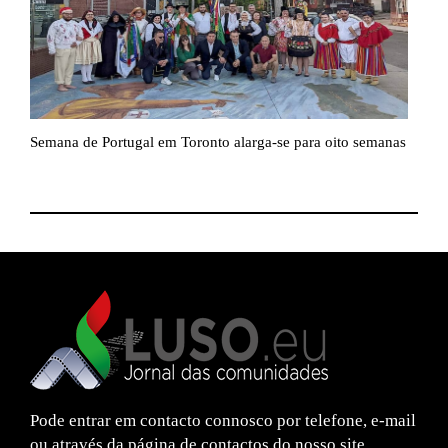
Semana
de Portugal em Toronto alarga-se para oito semanas
Op
e s
Pode entrar em contacto connosco por telefone, e-mail
ou através da página de contactos do nosso site.