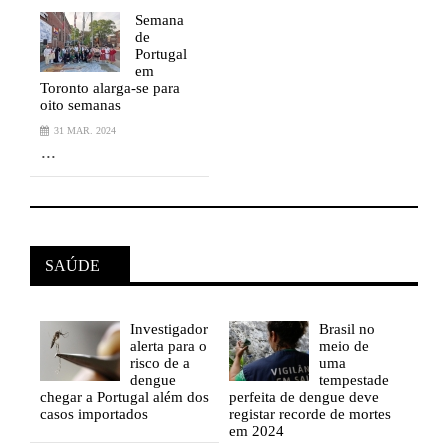
Semana
de
Portugal
em
Toronto alarga-se para
T
oito semanas
o
31 MAR. 2024
...
.
SAÚDE
Investigador
Brasil
no
alerta para o
meio de
risco de a
uma
de
dengue
tempestade
e
chegar a Portugal além dos
perfeita de dengue deve
cheg
tes
casos importados
registar recorde de mortes
caso
em 2024