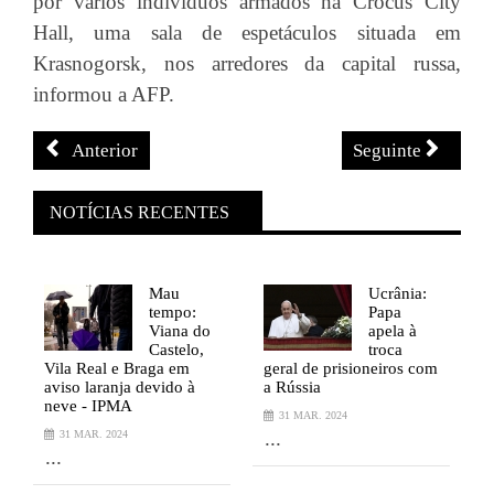
por vários indivíduos armados na Crocus City
Hall, uma sala de espetáculos situada em
Krasnogorsk, nos arredores da capital russa,
informou a AFP.
Anterior
Seguinte
NOTÍCIAS RECENTES
Mau
Ucrânia:
tempo:
Papa
Viana do
apela à
Castelo,
troca
Vila Real e Braga em
geral de prisioneiros com
V
aviso laranja devido à
a Rússia
a
neve - IPMA
n
31 MAR. 2024
...
31 MAR. 2024
...
.