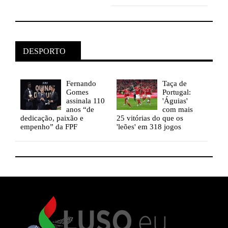
DESPORTO
Fernando
Taça
de
Gomes
Portugal:
assinala 110
'Águias'
s
anos “de
com mais
dedicação, paixão e
25 vitórias do que os
dedi
empenho” da FPF
'leões' em 318 jogos
empe