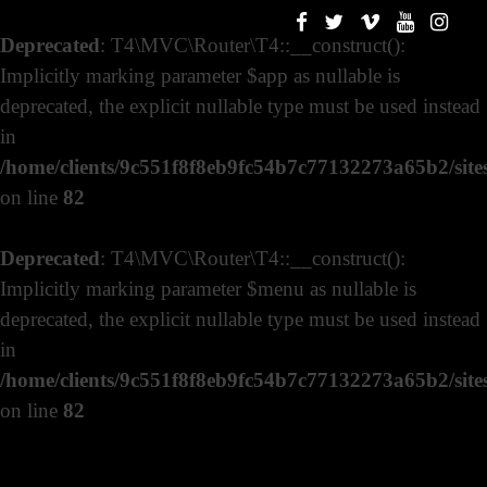
Deprecated
: T4\MVC\Router\T4::__construct():
Implicitly marking parameter $app as nullable is
deprecated, the explicit nullable type must be used instead
in
/home/clients/9c551f8f8eb9fc54b7c77132273a65b2/sites
on line
82
Deprecated
: T4\MVC\Router\T4::__construct():
Implicitly marking parameter $menu as nullable is
deprecated, the explicit nullable type must be used instead
in
/home/clients/9c551f8f8eb9fc54b7c77132273a65b2/sites
on line
82