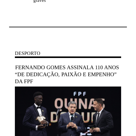
graves
de
mo
em
DESPORTO
FERNANDO GOMES ASSINALA 110 ANOS
“DE DEDICAÇÃO, PAIXÃO E EMPENHO”
DA FPF