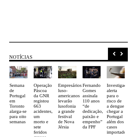
NOTÍCIAS
Semana
Operação
Empresários
Fernando
Investigador
Bra
de
Páscoa
luso-
Gomes
alerta
me
Portugal
da GNR
americanos
assinala
para o
um
em
registou
levarão
110 anos
risco de
te
Toronto
663
lusofonia
“de
a dengue
per
alarga-se
acidentes,
a grande
dedicação,
chegar a
de
para oito
um
festival
paixão e
Portugal
de
semanas
morto e
de Nova
empenho”
além dos
de
sete
Jérsia
da FPF
casos
reg
feridos
importados
re