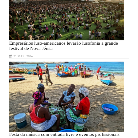
Empresários
luso-americanos levarão lusofonia a grande
E
festival de Nova Jérsia
f
31 MAR. 2024
Festa
da música com entrada livre e eventos profissionais
F