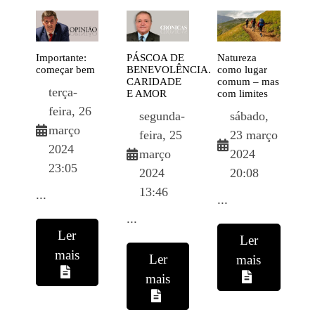
a
Importante:
PÁSCOA
DE
Natureza
o
começar bem
BENEVOLÊNCIA.
como lugar
e
CARIDADE
comum – mas
d
-
terça-
E AMOR
com limites
d
feira, 26
segunda-
sábado,
março
feira, 25
23 março
2024
março
2024
23:05
2024
20:08
13:46
...
...
...
.
Ler
Ler
mais
Ler
mais
mais