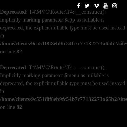
Deprecated
: T4\MVC\Router\T4::__construct():
Implicitly marking parameter $app as nullable is
deprecated, the explicit nullable type must be used instead
in
/home/clients/9c551f8f8eb9fc54b7c77132273a65b2/sites
on line
82
Deprecated
: T4\MVC\Router\T4::__construct():
Implicitly marking parameter $menu as nullable is
deprecated, the explicit nullable type must be used instead
in
/home/clients/9c551f8f8eb9fc54b7c77132273a65b2/sites
on line
82