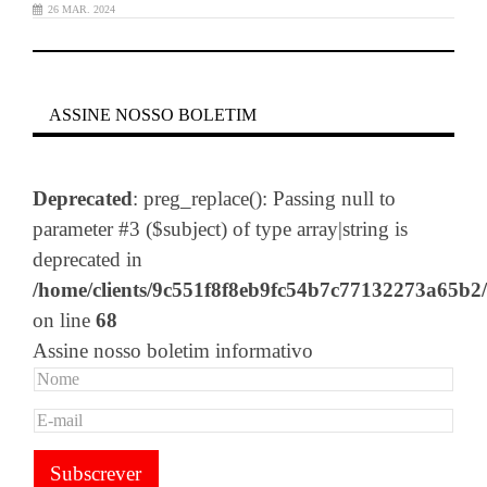
26 MAR. 2024
ASSINE NOSSO BOLETIM
Deprecated
: preg_replace(): Passing null to
parameter #3 ($subject) of type array|string is
deprecated in
/home/clients/9c551f8f8eb9fc54b7c77132273a65b2/
on line
68
Assine nosso boletim informativo