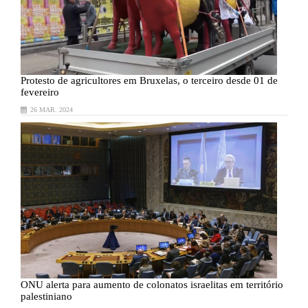
Protesto
de agricultores em Bruxelas, o terceiro desde 01 de
P
fevereiro
f
26 MAR. 2024
o
ONU
alerta para aumento de colonatos israelitas em território
palestiniano
p